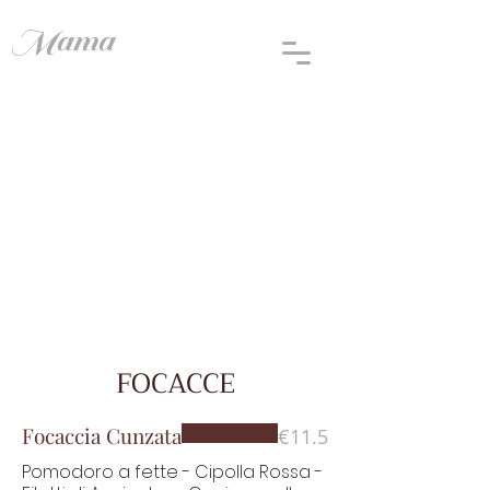
Mama
COVACCINI E
FOCACCE
FOCACCE
Focaccia Cunzata
€11.5
Pomodoro a fette - Cipolla Rossa -