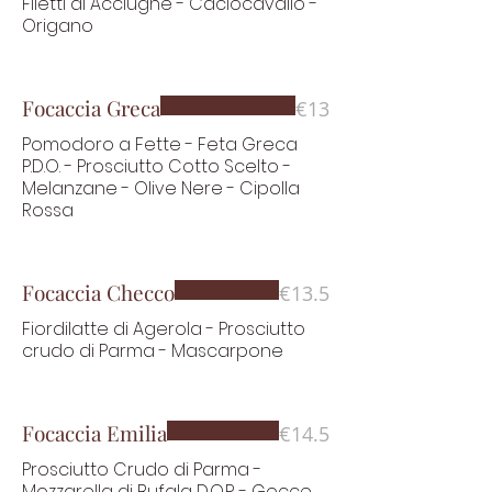
Filetti di Acciughe - Caciocavallo -
Origano
Focaccia Greca
€13
Pomodoro a Fette - Feta Greca
P.D.O. - Prosciutto Cotto Scelto -
Melanzane - Olive Nere - Cipolla
Rossa
Focaccia Checco
€13.5
Fiordilatte di Agerola - Prosciutto
crudo di Parma - Mascarpone
Focaccia Emilia
€14.5
Prosciutto Crudo di Parma -
Mozzarella di Bufala D.O.P. - Gocce