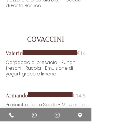
di Pesto Basilico
COVACCINI
Valerio
€14
Carpaccio di bresaola - Funghi
freschi - Rucola - Emulsione di
yogurt greco e limone
Armando
€14.5
Prosciutto cotto Scelto - Mozzarella
di bufala affumicata - Noci - Miele