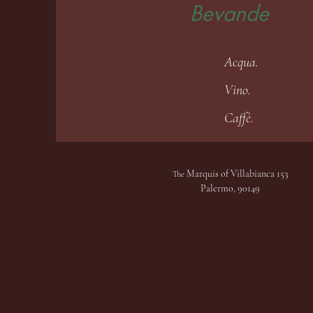
Bevande
Acqua.
Vino.
Caffè.
Marquis of Villabianca 153
The
Palermo, 90149