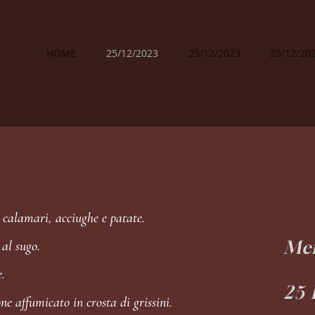
HOME
25/12/2023
25/12/2023
25/12/20
, calamari, acciughe e patate.
Men
 al sugo.
.
25 
e affumicato in crosta di grissini.