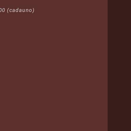
00 (c
adauno)