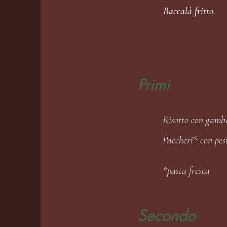
Baccalà fritto.
Primi
Risotto con gamber
Paccheri* con pest
*pasta fresca
Secondo