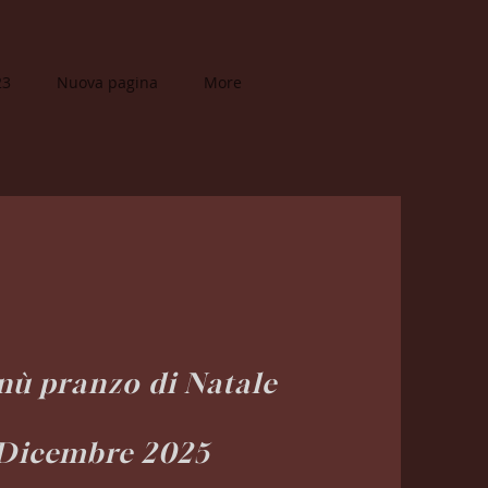
23
Nuova pagina
More
ù pranzo di Natale
Dice
mb
re
2025