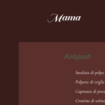
Mama
Antipasti
Insalata di polpo
Polpette di triglie
Caponata di pesce
Crostino di salmon