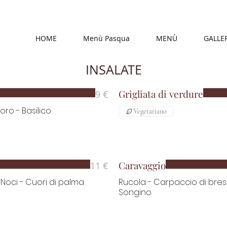
HOME
Menù Pasqua
MENÙ
GALLE
INSALATE
Grigliata di verdure
9 €
ro - Basilico
Vegetariano
Caravaggio
11 €
- Noci - Cuori di palma
Rucola - Carpaccio di bresa
Songino