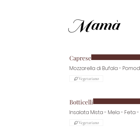
INSALATE
Mamà
Caprese
Mozzarella di Bufala - Pomodo
Vegetariano
Botticelli
Insalata Mista - Mela - Feta 
Vegetariano