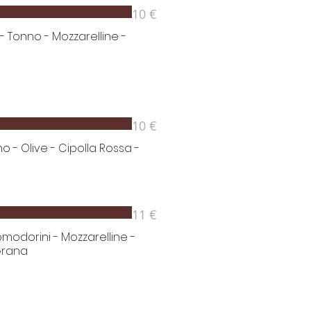
10 €
 Tonno - Mozzarelline -
10 €
o - Olive - Cipolla Rossa -
11 €
omodorini - Mozzarelline -
 Grana