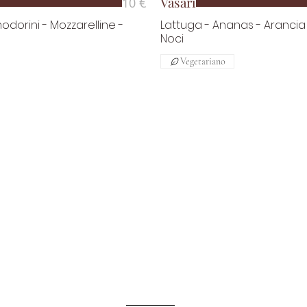
Vasari
10 €
odorini - Mozzarelline -
Lattuga - Ananas - Arancia
Noci
Vegetariano
Lun - Ven: 12:30 - 15:00
19:30 - 23:00
Sab:
19:30 - 23:00
Dom: Chiuso