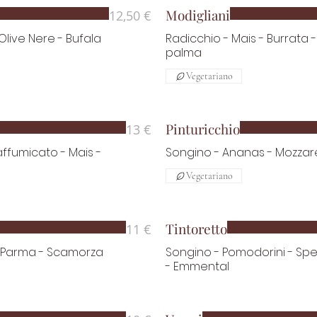
Modigliani
12,50 €
Olive Nere - Bufala
Radicchio - Mais - Burrata 
palma
Vegetariano
Pinturicchio
13 €
ffumicato - Mais -
Songino - Ananas - Mozzare
Vegetariano
Tintoretto
11 €
di Parma - Scamorza
Songino - Pomodorini - Spe
- Emmental