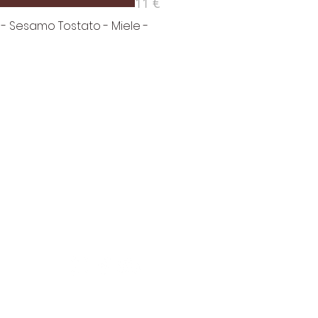
11 €
 - Sesamo Tostato - Miele -
HOME
MORE