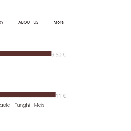
RY
ABOUT US
More
9,50 €
11 €
ola - Funghi - Mais -