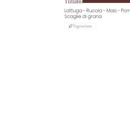
Tiziano
Lattuga - Rucola - Mais - Pom
Scaglie di grana
Vegetariano
Via Marchese di Villabianca
153
Palermo, 90143
091 6268013
/
338 3038606