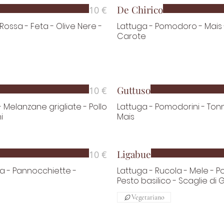
De Chirico
10 €
Rossa - Feta - Olive Nere -
Lattuga - Pomodoro - Mais -
Carote
Guttuso
10 €
- Melanzane grigliate - Pollo
Lattuga - Pomodorini - Tonn
i
Mais
Ligabue
10 €
ma - Pannocchiette -
Lattuga - Rucola - Mele - P
Pesto basilico - Scaglie di
Vegetariano