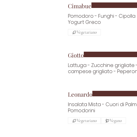
Cimabue
Pomodoro - Funghi - Cipolla 
Yogurt Greco
Vegetariano
Giotto
Lattuga - Zucchine grigliate 
campese grigliato - Peperon
Leonardo
Insalata Mista - Cuori di Pal
Pomodorini
Vegetariano
Vegano