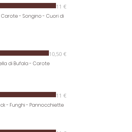
11 €
- Carote - Songino - Cuori di
10,50 €
lla di Bufala - Carote
11 €
ck - Funghi - Pannocchiette