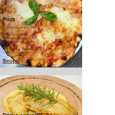
Pizze
A lievitazione naturale
Tre tipi di impasto:
•Blend personalizzato di
farine salezionate ad alta
diriginilità
•con farina di Tumminia
•con farina cuor di cereali
Scopri