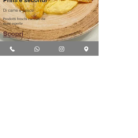
Primi e secondi
Di carne e pesce
Prodotti freschi cucinati da
mani esperte
Scopri
Insalate
Ricche di ingredienti
Scegli tra una grande varietà
di insalatone.
Scopri